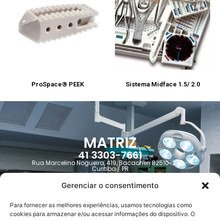
ProSpace® PEEK
Sistema Midface 1.5/ 2.0
MATRIZ
41 3303-7661
Rua Marcelino Nogueira, 419, Bacacheri 82510-270 -
Curitiba / PR
jusimed@jusimed.com.br
Gerenciar o consentimento
Para fornecer as melhores experiências, usamos tecnologias como
Trabalhe Conosco
cookies para armazenar e/ou acessar informações do dispositivo. O