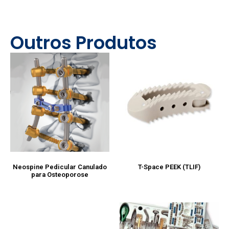
Outros Produtos
Neospine Pedicular Canulado
T-Space PEEK (TLIF)
para Osteoporose