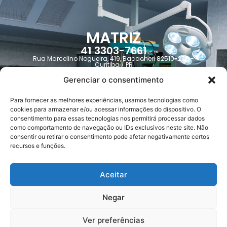
MATRIZ
41 3303-7661
Rua Marcelino Nogueira, 419, Bacacheri 82510-270 -
Curitiba / PR
jusimed@jusimed.com.br
Gerenciar o consentimento
Para fornecer as melhores experiências, usamos tecnologias como
Trabalhe Conosco
cookies para armazenar e/ou acessar informações do dispositivo. O
consentimento para essas tecnologias nos permitirá processar dados
como comportamento de navegação ou IDs exclusivos neste site. Não
Contato
consentir ou retirar o consentimento pode afetar negativamente certos
recursos e funções.
FILIAL
Aceitar
51 3058-5600
Av. Carlos Gomes, 1155 - Auxiliadora 90480-004 - Porto
Alegre / RS
Negar
administrativo.rs@jusimed.com.br
Ver preferências