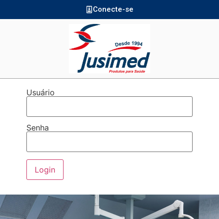
Conecte-se
Usuário
Senha