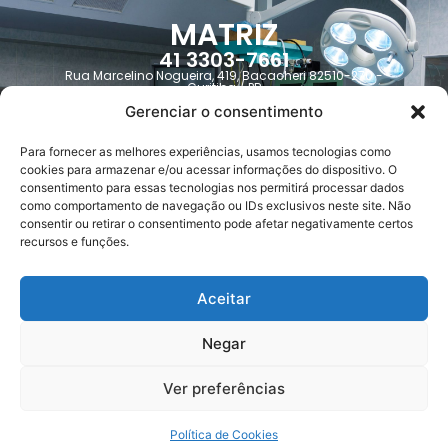
MATRIZ
41 3303-7661
Rua Marcelino Nogueira, 419, Bacacheri 82510-270 -
Curitiba / PR
jusimed@jusimed.com.br
Gerenciar o consentimento
Para fornecer as melhores experiências, usamos tecnologias como
Trabalhe Conosco
cookies para armazenar e/ou acessar informações do dispositivo. O
consentimento para essas tecnologias nos permitirá processar dados
como comportamento de navegação ou IDs exclusivos neste site. Não
Contato
consentir ou retirar o consentimento pode afetar negativamente certos
recursos e funções.
FILIAL
Aceitar
51 3058-5600
Av. Carlos Gomes, 1155 - Auxiliadora 90480-004 - Porto
Alegre / RS
Negar
administrativo.rs@jusimed.com.br
Ver preferências
Política de Cookies
Todos os direitos reservados - Jusimed © 2024